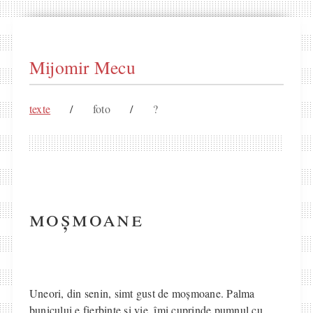
Mijomir Mecu
texte
/
foto
/
?
moșmoane
Uneori, din senin, simt gust de moșmoane. Palma
bunicului e fierbinte și vie, îmi cuprinde pumnul cu