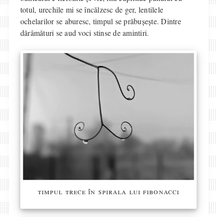
totul, urechile mi se încălzesc de ger, lentilele
ochelarilor se aburesc, timpul se prăbușește. Dintre
dărâmături se aud voci stinse de amintiri.
timpul trece în spirala lui fibonacci