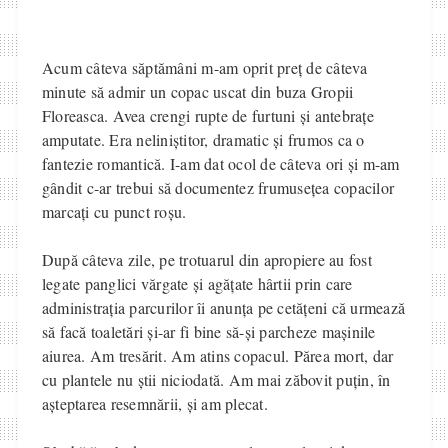
Acum câteva săptămâni m-am oprit preț de câteva
minute să admir un copac uscat din buza Gropii
Floreasca. Avea crengi rupte de furtuni și antebrațe
amputate. Era neliniștitor, dramatic și frumos ca o
fantezie romantică. I-am dat ocol de câteva ori și m-am
gândit c-ar trebui să documentez frumusețea copacilor
marcați cu punct roșu.
După câteva zile, pe trotuarul din apropiere au fost
legate panglici vărgate și agățate hârtii prin care
administrația parcurilor îi anunța pe cetățeni că urmează
să facă toaletări și-ar fi bine să-și parcheze mașinile
aiurea. Am tresărit. Am atins copacul. Părea mort, dar
cu plantele nu știi niciodată. Am mai zăbovit puțin, în
așteptarea resemnării, și am plecat.