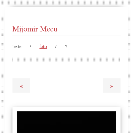
Mijomir Mecu
texte
/
foto
/
?
«
»