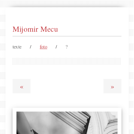
Mijomir Mecu
texte
/
foto
/
?
«
»