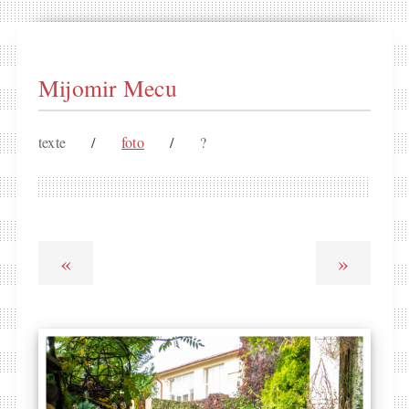
Mijomir Mecu
texte
/
foto
/
?
«
»