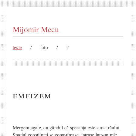
Mijomir Mecu
texte
/
foto
/
?
emfizem
Mergem agale, cu gândul că speranța este sursa răului.
Spațiul conștiinței se comprimase, intrase într-un mic