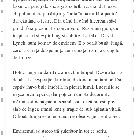
bazin cu pereți de sticlă și apă tulbure. Gândul luase
chipul unui crap mărișor și înota în bazin fără panică,
dar căutând o ieșire. Din când în când încercam să-l
prind, fără prea multă convingere. Respiram greu, cu
inspir scurt și expir lung și subțire. La fel ca David
Lynch, sunt bolnav de emfizem. E o boală bună, lungă,
care te curăță de speranțe cum curăță toamna crengile
de frunze.
Bolile lungi au darul de a încetini timpul. Devii atent la
detalii. La respirație, la ritmul de fond al acțiunilor. Ești
captiv într-o bulă imobilă în pleura lumii. Lucrurile se
mișcă prea repede, dar poți contempla decorurile
mărunte și nebăgate în seamă; sau, dacă nu ești prea
slab de înger, ritmul lent și tragic de sub agitația vitală.
O boală lungă este un punct de observație a entropiei.
Emfizemul se strecoară șuierător în tot ce scriu.