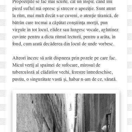
Propozițiile se fac mai scurte, cât un inspir, când îmi
pierd suflul mă opresc și strecor o apoziție. Sunt atent
la ritm, mai mult decât s-ar cuveni, o atenție tiranică, de
bătrân care tocmai a căpătat conștiința morții, pun
virgule în tot locul, elidez sau lungesc vocale, aglutinez
cuvinte pentru a dicta ritmul lecturii, pentru a arăta, în
fond, cum arată decăderea din locul de unde vorbesc.
Alteori încerc să arăt dispneea prin pozele pe care fac.
Micul vertij al spaimei de sufocare, mirosul de
tuberculoză al clădirilor vechi, ferestre întredeschise,
pustiu, o singurătate vastă și, habar n-am de ce, sărată.