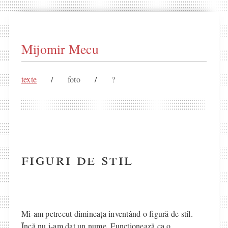
Mijomir Mecu
texte
/
foto
/
?
figuri de stil
Mi-am petrecut dimineața inventând o figură de stil.
Încă nu i-am dat un nume. Funcționează ca o