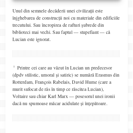
Unul din semnele decăderii unei civilizații este
înjghebarea de construcții noi cu materiale din edificiile
trecutului. Sau încropirea de rafturi șubrede din
biblioteci mai vechi. Sau faptul — stupefiant — că
Lucian este ignorat.
1
Printre cei care au văzut în Lucian un predecesor
(dpdv stilistic, umoral și satiric) se numără Erasmus din
Rotterdam, François Rabelais, David Hume (care a
murit sufocat de râs în timp ce răscitea Lucian),
Voltaire sau chiar Karl Marx — posesorul unei ironii
dacă nu spumoase măcar acidulate și înțepătoare.