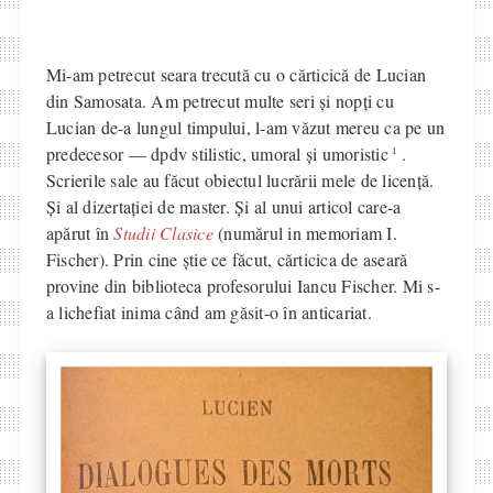
Mi-am petrecut seara trecută cu o cărticică de Lucian
din Samosata. Am petrecut multe seri și nopți cu
Lucian de-a lungul timpului, l-am văzut mereu ca pe un
1
predecesor — dpdv stilistic, umoral și umoristic
.
Scrierile sale au făcut obiectul lucrării mele de licență.
Și al dizertației de master. Și al unui articol care-a
apărut în
Studii Clasice
(numărul in memoriam I.
Fischer). Prin cine știe ce făcut, cărticica de aseară
provine din biblioteca profesorului Iancu Fischer. Mi s-
a lichefiat inima când am găsit-o în anticariat.