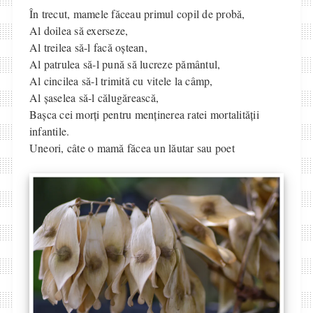
În trecut, mamele făceau primul copil de probă,
Al doilea să exerseze,
Al treilea să-l facă oștean,
Al patrulea să-l pună să lucreze pământul,
Al cincilea să-l trimită cu vitele la câmp,
Al șaselea să-l călugărească,
Bașca cei morți pentru menținerea ratei mortalității
infantile.
Uneori, câte o mamă făcea un lăutar sau poet