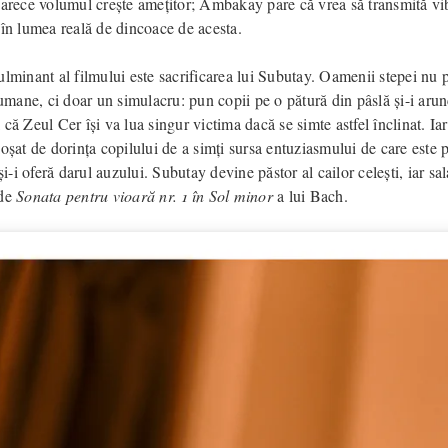
oarece volumul crește amețitor; Ambakay pare că vrea să transmită vib
 în lumea reală de dincoace de acesta.
lminant al filmului este sacrificarea lui Subutay. Oamenii stepei nu p
 umane, ci doar un simulacru: pun copii pe o pătură din pâslă și-i arun
că Zeul Cer își va lua singur victima dacă se simte astfel înclinat. Ia
oșat de dorința copilului de a simți sursa entuziasmului de care este p
 și-i oferă darul auzului. Subutay devine păstor al cailor celești, iar sal
 de
Sonata pentru vioară nr. 1 în Sol minor
a lui Bach.