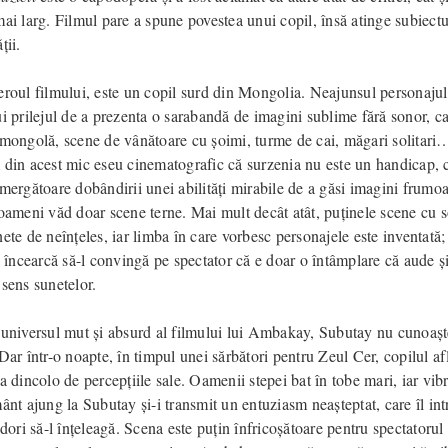
ai larg. Filmul pare a spune povestea unui copil, însă atinge subiectu
ții.
eroul filmului, este un copil surd din Mongolia. Neajunsul personajulu
i prilejul de a prezenta o sarabandă de imagini sublime fără sonor, ca
 mongolă, scene de vânătoare cu șoimi, turme de cai, măgari solitari
 din acest mic eseu cinematografic că surzenia nu este un handicap, 
emergătoare dobândirii unei abilități mirabile de a găsi imagini frumo
 oameni văd doar scene terne. Mai mult decât atât, puținele scene cu 
ete de neînțeles, iar limba în care vorbesc personajele este inventată;
ncearcă să-l convingă pe spectator că e doar o întâmplare că aude și
 sens sunetelor.
 universul mut și absurd al filmului lui Ambakay, Subutay nu cunoașt
Dar într-o noapte, în timpul unei sărbători pentru Zeul Cer, copilul af
a dincolo de percepțiile sale. Oamenii stepei bat în tobe mari, iar vibr
ânt ajung la Subutay și-i transmit un entuziasm neașteptat, care îl int
 dori să-l înțeleagă. Scena este puțin înfricoșătoare pentru spectatorul