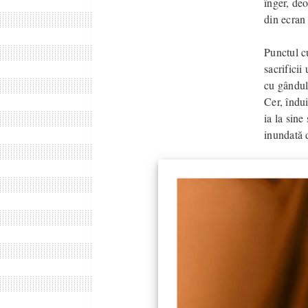
înger, de
din ecran
Punctul cu
sacrificii
cu gândul 
Cer, îndui
ia la sine
inundată