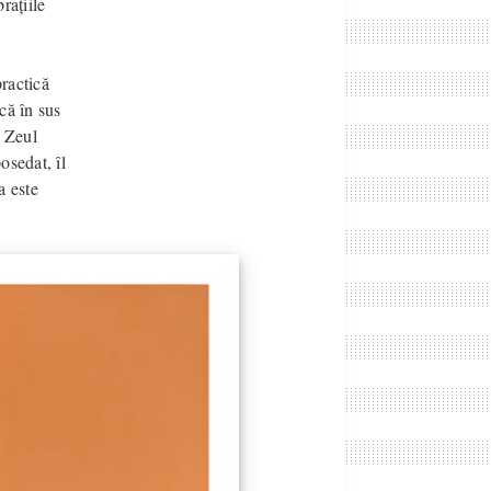
rațiile
ractică
că în sus
r Zeul
osedat, îl
a este