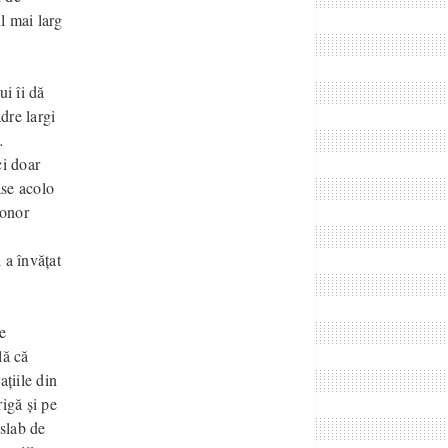
l mai larg
i îi dă
dre largi
…
ci doar
ase acolo
sonor
 a învățat
e
lă că
ațiile din
rigă și pe
 slab de