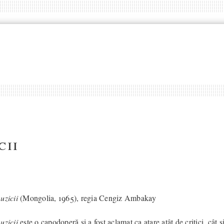
cii
uzicii
(Mongolia, 1965), regia Cengiz Ambakay
uzicii
este o capodoperă și a fost aclamat ca atare atât de critici, cât ș