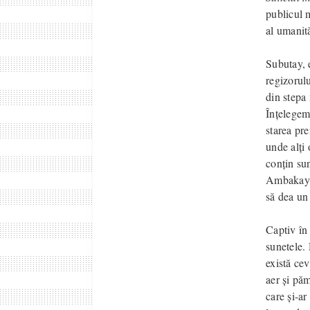
publicul m
al umanită
Subutay, 
regizorulu
din stepa
Înțelegem
starea pr
unde alți
conțin sun
Ambakay î
să dea un
Captiv în
sunetele. 
există cev
aer și păm
care și-ar