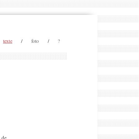
texte
/
foto
/
?
i de