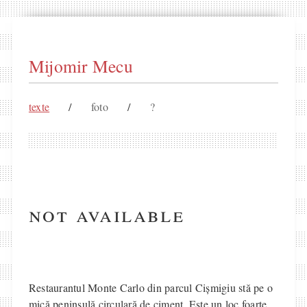
Mijomir Mecu
texte
/
foto
/
?
not available
Restaurantul Monte Carlo din parcul Cișmigiu stă pe o
mică peninsulă circulară de ciment. Este un loc foarte