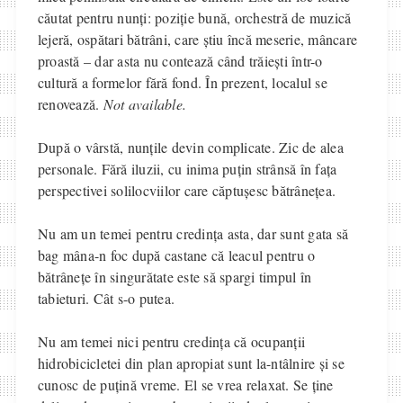
căutat pentru nunți: poziție bună, orchestră de muzică
lejeră, ospătari bătrâni, care știu încă meserie, mâncare
proastă – dar asta nu contează când trăiești într-o
cultură a formelor fără fond. În prezent, localul se
renovează.
Not available.
După o vârstă, nunțile devin complicate. Zic de alea
personale. Fără iluzii, cu inima puțin strânsă în fața
perspectivei solilocviilor care căptușesc bătrânețea.
Nu am un temei pentru credința asta, dar sunt gata să
bag mâna-n foc după castane că leacul pentru o
bătrânețe în singurătate este să spargi timpul în
tabieturi. Cât s-o putea.
Nu am temei nici pentru credința că ocupanții
hidrobicicletei din plan apropiat sunt la-ntâlnire și se
cunosc de puțină vreme. El se vrea relaxat. Se ține