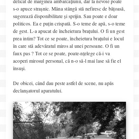
delicat de marginea ambarcațiunii, dar la nevoie poate
s-o apuce strașnic. Mâna stângă stă nefiresc de bățoasă,
sugerează disponibilitate și sprijin. Sau poate e doar
politicos. Ea e puțin crispată. S-o teme de apă, s-o teme
de gest. L-a apucat de încheietura brațului. O fi un gest
prea intim? Tot ce se poate, încheietura brațului e locul
în care stă adevăratul miros al unei persoane. O fi un
faux pas ? Tot ce se poate, poate-nțelege că-i va
acoperi mirosul personal, că n-o să-l mai lase să fie el
însuși.
De obicei, când dau peste astfel de scene, nu apăs
declanșatorul aparatului.