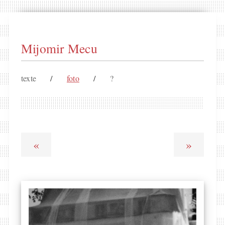
Mijomir Mecu
texte
/
foto
/
?
«
»