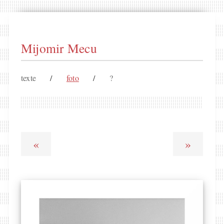
Mijomir Mecu
texte
/
foto
/
?
«
»