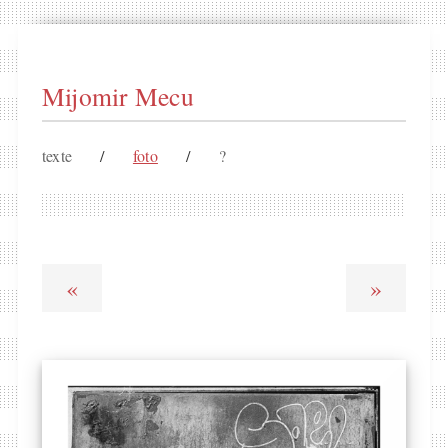
Mijomir Mecu
texte
/
foto
/
?
«
»