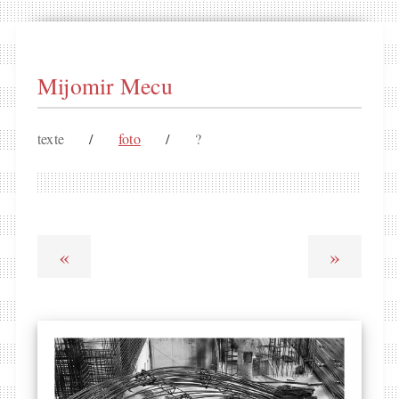
Mijomir Mecu
texte
/
foto
/
?
«
»