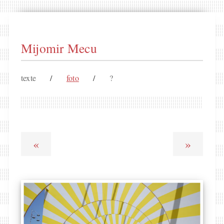
Mijomir Mecu
texte
/
foto
/
?
«
»