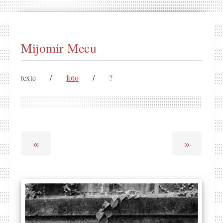
Mijomir Mecu
texte
/
foto
/
?
«
»