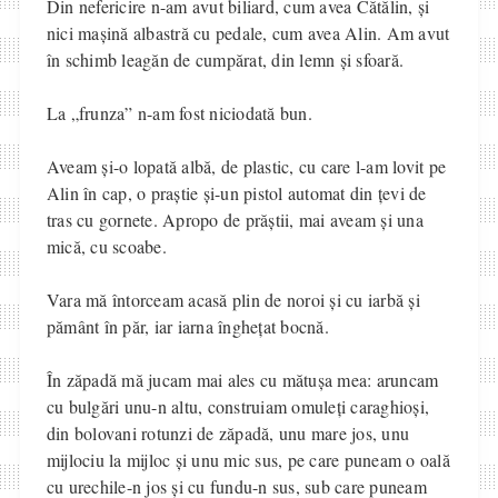
Din nefericire n-am avut biliard, cum avea Cătălin, și
nici mașină albastră cu pedale, cum avea Alin. Am avut
în schimb leagăn de cumpărat, din lemn și sfoară.
La „frunza” n-am fost niciodată bun.
Aveam și-o lopată albă, de plastic, cu care l-am lovit pe
Alin în cap, o praștie și-un pistol automat din țevi de
tras cu gornete. Apropo de prăștii, mai aveam și una
mică, cu scoabe.
Vara mă întorceam acasă plin de noroi și cu iarbă și
pământ în păr, iar iarna înghețat bocnă.
În zăpadă mă jucam mai ales cu mătușa mea: aruncam
cu bulgări unu-n altu, construiam omuleți caraghioși,
din bolovani rotunzi de zăpadă, unu mare jos, unu
mijlociu la mijloc și unu mic sus, pe care puneam o oală
cu urechile-n jos și cu fundu-n sus, sub care puneam