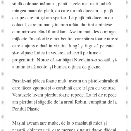
sticlă colorate înăuntru, până la cele mai mari, adică
mingea mare de plajă, cu care nu mă duceam la plajă,
dar pe care totuși am spart-o. La plajă mă duceam cu
colacul, care nu mai știu cum arăta, dar îmi amintesc
cum mirosea când îl umflam. Aveam mai ales o minge
mijlocie, în culorile curcubeului, care sărea foarte tare și
care a ajuns o dată în vizuina lungă și îngustă pe care
și-o săpase Laica în vederea aducerii pe lume a
progeniturii. Noroc că s-a băgat Nicoleta s-o scoată, și-
a intrat toată acolo, și bunica o ținea de glezne.
Puștile-mi plăcea foarte mult, aveam un pistol-mitralieră
care făcea zgomot și o carabină care trăgea cu ventuze.
Ventuzele le-am pierdut foarte repede. La fel de repede
am pierdut și săgețile de la arcul Robin, cumpărat de la
Fondul Plastic.
Mașini aveam tare multe, de la o mașinuță mică și
neagră, chinezoaică, care mergea singură dac-o dădeai