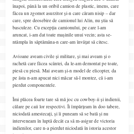
înapoi, până la un oribil camion de plastic, imens, care
făcea un zgomot asurzitor și-n care căram nisip – dar
care, spre deosebire de camionul lui Alin, nu știa să
basculeze. Cu excepția camionului, pe care l-am
aruncat, i-am dat toate mașinile unui vecin; asta se-
ntâmpla în săptămâna-n care-am învățat să citesc.
Avioane aveam civile și militare, și mai aveam și o
rachetă care făcea scântei, da le-am demontat pe toate,
piesă cu piesă. Mai aveam și-n model de elicopter, da
pe ăsta n-am apucat nici măcar să-l montez, că i-am
pierdut componentele.
Îmi plăcea foarte tare să mă joc cu cowboy-ii și indienii,
călare pe caii lor respectivi. Îi împărțeam în doo tabere,
niciodată amestecați, și îi puneam să se bată și nu
interveneam în luptă decât ca să m-asigur de victoria
indienilor, care n-a pierdut niciodată în istoria acestor