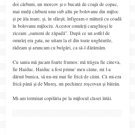
doi cărbuni, un morcov și o bucată de coajă de copac,
mai mulți cărbuni unu sub altu pe bolovanu din mijloc
și pe ăla mare, și, în sfârșit, înfigeam o mătură cu coadă
în bolovanu mijlociu. Acestor omuleți caraghioși le
ziceam „oameni de zăpadă”. După ce un astfel de
omuleț era gata, ne uitam la el din toate unghiurile,
râdeam și aruncam cu bulgări, ca să-l dărâmăm.
Cu sania mă jucam foarte frumos: mă trăgea fie cineva,
fie Haiduc. Haiduc a fost primu' meu câine, mi l-a
dăruit bunica, să nu-mi mai fie frică de câini. Că mi-era
frică până și de Mureș, un pechinez roșcovan și bătrân.
Mi-am terminat copilăria pe la mijlocul clasei întâi.