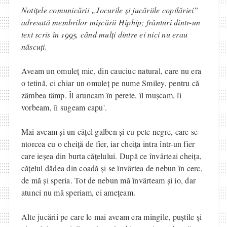
Notițele comunicării „Jocurile și jucăriile copilăriei”
adresată membrilor mișcării Hiphip; frânturi dintr-un
text scris în 1995, când mulți dintre ei nici nu erau
născuți.
Aveam un omuleț mic, din cauciuc natural, care nu era
o tetină, ci chiar un omuleț pe nume Smiley, pentru că
zâmbea tâmp. Îl aruncam în perete, îl mușcam, îi
vorbeam, îi sugeam capu'.
Mai aveam și un cățel galben și cu pete negre, care se-
ntorcea cu o cheiță de fier, iar cheița intra într-un fier
care ieșea din burta cățelului. După ce învârteai cheița,
cățelul dădea din coadă și se învârtea de nebun în cerc,
de mă și speria. Tot de nebun mă învârteam și io, dar
atunci nu mă speriam, ci amețeam.
Alte jucării pe care le mai aveam era mingile, puștile și