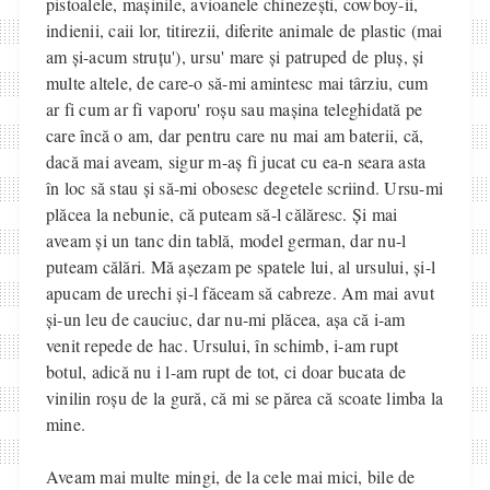
pistoalele, mașinile, avioanele chinezești, cowboy-ii,
indienii, caii lor, titirezii, diferite animale de plastic (mai
am și-acum struțu'), ursu' mare și patruped de pluș, și
multe altele, de care-o să-mi amintesc mai târziu, cum
ar fi cum ar fi vaporu' roșu sau mașina teleghidată pe
care încă o am, dar pentru care nu mai am baterii, că,
dacă mai aveam, sigur m-aș fi jucat cu ea-n seara asta
în loc să stau și să-mi obosesc degetele scriind. Ursu-mi
plăcea la nebunie, că puteam să-l călăresc. Și mai
aveam și un tanc din tablă, model german, dar nu-l
puteam călări. Mă așezam pe spatele lui, al ursului, și-l
apucam de urechi și-l făceam să cabreze. Am mai avut
și-un leu de cauciuc, dar nu-mi plăcea, așa că i-am
venit repede de hac. Ursului, în schimb, i-am rupt
botul, adică nu i l-am rupt de tot, ci doar bucata de
vinilin roșu de la gură, că mi se părea că scoate limba la
mine.
Aveam mai multe mingi, de la cele mai mici, bile de