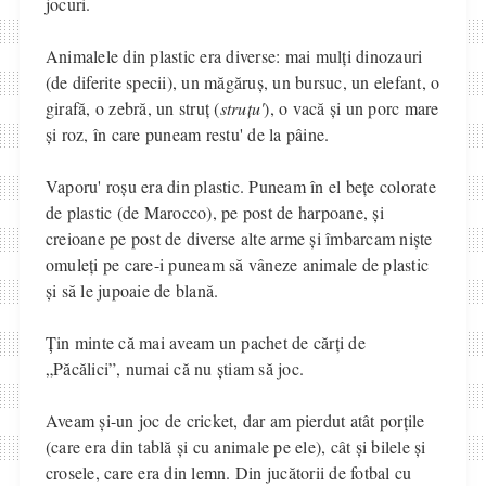
jocuri.
Animalele din plastic era diverse: mai mulți dinozauri
(de diferite specii), un măgăruș, un bursuc, un elefant, o
girafă, o zebră, un struț (
struțu'
), o vacă și un porc mare
și roz, în care puneam restu' de la pâine.
Vaporu' roșu era din plastic. Puneam în el bețe colorate
de plastic (de Marocco), pe post de harpoane, și
creioane pe post de diverse alte arme și îmbarcam niște
omuleți pe care-i puneam să vâneze animale de plastic
și să le jupoaie de blană.
Țin minte că mai aveam un pachet de cărți de
„Păcălici”, numai că nu știam să joc.
Aveam și-un joc de cricket, dar am pierdut atât porțile
(care era din tablă și cu animale pe ele), cât și bilele și
crosele, care era din lemn. Din jucătorii de fotbal cu