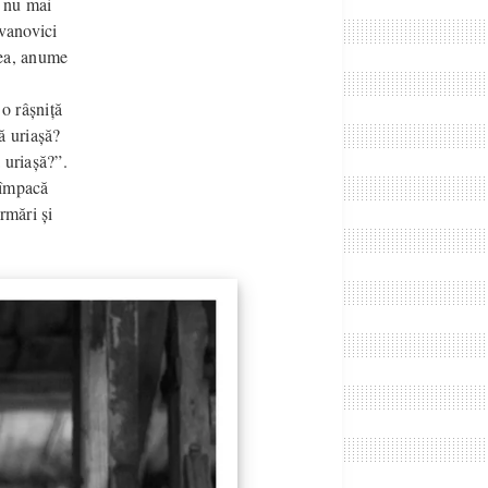
a nu mai
Ivanovici
vnea, anume
o râșniță
ă uriașă?
 uriașă?”.
e împacă
rmări și