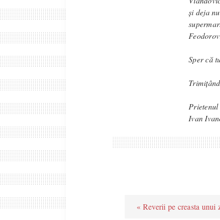
Viandovic
și deja n
supermark
Feodorovi
Sper că tu
Trimițând
Prietenul 
Ivan Ivan
« Reverii pe creasta unui 