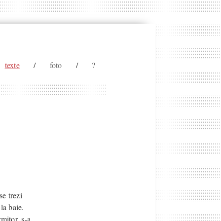
texte
/
foto
/
?
e trezi
la baie.
mitor, s-a