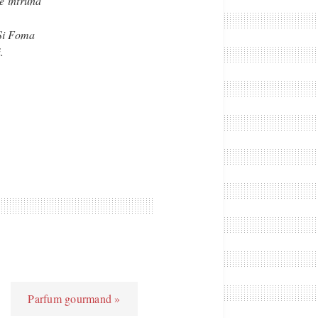
e întruna
 Și Foma
.
Parfum gourmand »