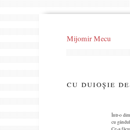
Mijomir Mecu
cu duioșie de
Într-o dim
cu gândul 
Ce-a făcut