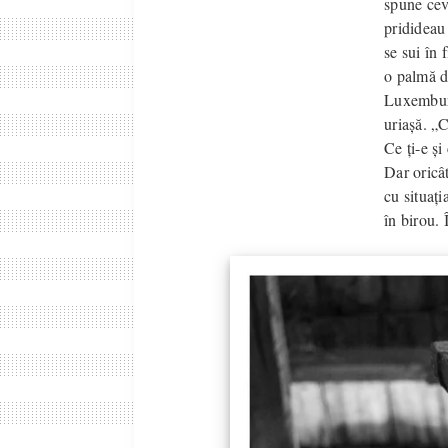
spune cev
pridideau 
se sui în 
o palmă de
Luxemburg
uriașă. „C
Ce ți-e și
Dar oricât
cu situați
în birou. 