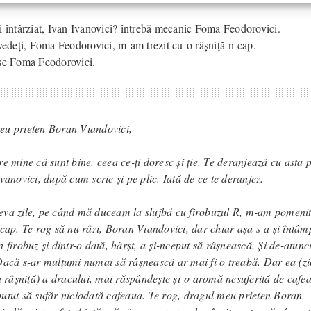
i întârziat, Ivan Ivanovici? întrebă mecanic Foma Feodorovici.
 vedeți, Foma Feodorovici, m-am trezit cu-o râșniță-n cap.
se Foma Feodorovici.
u prieten Boran Viandovici,
e mine că sunt bine, ceea ce-ți doresc și ție. Te deranjează cu asta p
vanovici, după cum scrie și pe plic. Iată de ce te deranjez.
va zile, pe când mă duceam la slujbă cu firobuzul R, m-am pomenit
 cap. Te rog să nu râzi, Boran Viandovici, dar chiar așa s-a și întâmp
 firobuz și dintr-o dată, hârșt, a și-nceput să râșnească. Și de-atunc
Dacă s-ar mulțumi numai să râșnească ar mai fi o treabă. Dar ea (z
a râșniță) a dracului, mai răspândește și-o aromă nesuferită de cafea.
utut să sufăr niciodată cafeaua. Te rog, dragul meu prieten Boran