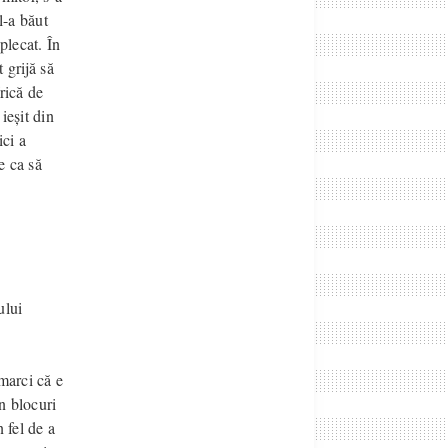
l-a băut
plecat. În
 grijă să
rică de
ieșit din
ici a
e ca să
ului
emarci că e
n blocuri
 fel de a