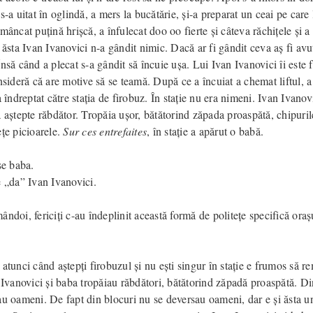
s-a uitat în oglindă, a mers la bucătărie, și-a preparat un ceai pe care 
mâncat puțină hrișcă, a înfulecat doo oo fierte și câteva răchițele și a 
 ăsta Ivan Ivanovici n-a gândit nimic. Dacă ar fi gândit ceva aș fi avut
nsă când a plecat s-a gândit să încuie ușa. Lui Ivan Ivanovici îi este f
nsideră că are motive să se teamă. După ce a încuiat a chemat liftul, a 
a îndreptat către stația de firobuz. În stație nu era nimeni. Ivan Ivanov
 aștepte răbdător. Tropăia ușor, bătătorind zăpada proaspătă, chipuril
ețe picioarele.
Sur ces entrefaites
, în stație a apărut o babă.
se baba.
e „da” Ivan Ivanovici.
ndoi, fericiți c-au îndeplinit această formă de politețe specifică oraș
atunci când aștepți firobuzul și nu ești singur în stație e frumos să r
 Ivanovici și baba tropăiau răbdători, bătătorind zăpadă proaspătă. Di
au oameni. De fapt din blocuri nu se deversau oameni, dar e și ăsta un