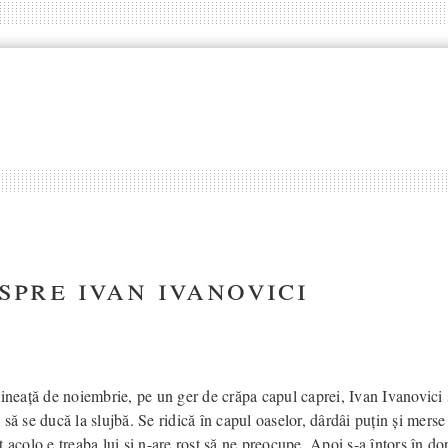
spre ivan ivanovici
ineață de noiembrie, pe un ger de crăpa capul caprei, Ivan Ivanovici s
să se ducă la slujbă. Se ridică în capul oaselor, dârdâi puțin și merse 
 acolo e treaba lui și n-are rost să ne preocupe. Apoi s-a întors în dor