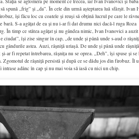
a. Stația se aglomera pe moment ce trecea, iar Ivan Ivanovici și bab
să spună „frig” și „da”. În cele din urmă așteptarea luă sfârșit. Ivan 
firobuz, își făcu loc cu coatele și reuși să obțină lucrul pe care le râ
 bară. S-a agățat de ea și nu i-ar fi dat drumu nici dacă-l ruga Roza
. În timp ce stătea agățat și nu gândea nimic, Ivan Ivanovici a auzit 
e ciudat”, își zise singur în cap, „de unde și până unde s-aud o râșniț
 cu gândurile astea. Auzi, râșniță uriașă. De unde și până unde râșniță
 și-ar fi repetat întrebarea, râșnița nu se oprea. „Deh”, își spuse și s
a. Zgomotul de râșniță persistă și după ce se dădu jos din firobuz. Îl u
Îi intrase adânc în cap și nu mai voia să iasă cu nici un chip.