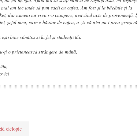
i, dă-mi un sfat. Ajută-mă să scap cumva de râșnița asta, că râșneșt
u mai am loc unde să pun sacii cu cafea. Am fost și la băcănie și la
et, dar nimeni nu vrea s-o cumpere, neavând acte de proveniență.
ci, șeful meu, care e băutor de cafea, a zis că nici nu-i prea grozavă
 ești bine sănătos și la fel și studenții tăi.
u-ți o prietenească strângere de mână,
tău,
ovici
zid ciclopic