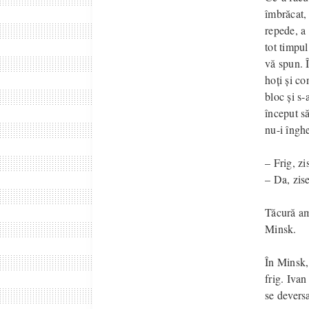
îmbrăcat, 
repede, a 
tot timpul
vă spun. Î
hoți și co
bloc și s-
început să
nu-i îngh
– Frig, zi
– Da, zis
Tăcură amâ
Minsk.
În Minsk, 
frig. Ivan
se devers