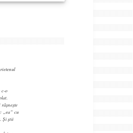
rietenul
 c-o
lat.
i râșnește
ic „ea” cu
 Și știi