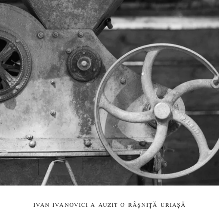
ivan ivanovici a auzit o râșniță uriașă