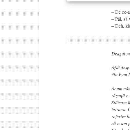
– De ce-a
– Păi, să
– Deh, zi
Dragul me
Află despr
tău Ivan I
Acum câte
râșniță-n
Stăteam în
întruna. 
referire l
că n-am p