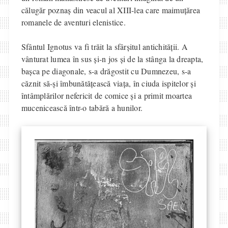
călugăr poznaș din veacul al XIII-lea care maimuțărea
romanele de aventuri elenistice.
Sfântul Ignotus va fi trăit la sfârșitul antichității. A
vânturat lumea în sus și-n jos și de la stânga la dreapta,
bașca pe diagonale, s-a drăgostit cu Dumnezeu, s-a
căznit să-și îmbunătățească viața, în ciuda ispitelor și
întâmplărilor nefericit de comice și a primit moartea
mucenicească într-o tabără a hunilor.