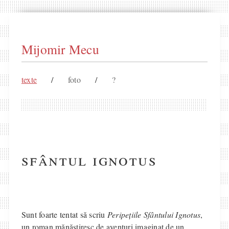
Mijomir Mecu
texte
/
foto
/
?
sfântul ignotus
Sunt foarte tentat să scriu
Peripețiile Sfântului Ignotus
,
un roman mănăstiresc de aventuri imaginat de un