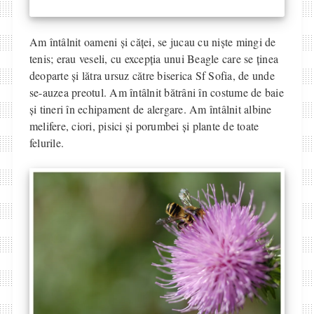
Am întâlnit oameni și căței, se jucau cu niște mingi de
tenis; erau veseli, cu excepția unui Beagle care se ținea
deoparte și lătra ursuz către biserica Sf Sofia, de unde
se-auzea preotul. Am întâlnit bătrâni în costume de baie
și tineri în echipament de alergare. Am întâlnit albine
melifere, ciori, pisici și porumbei și plante de toate
felurile.