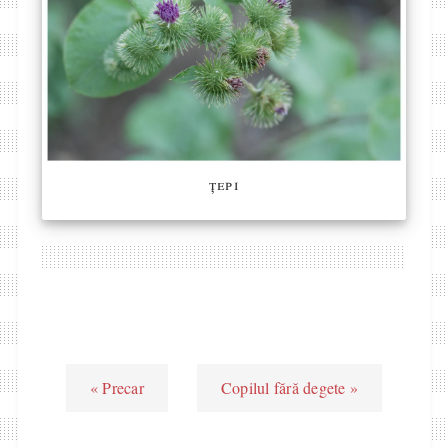
țepi
« Precar
Copilul fără degete »