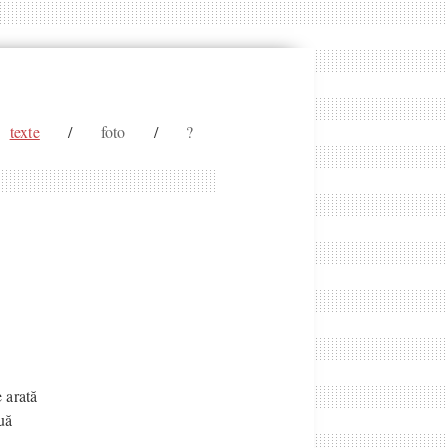
texte
/
foto
/
?
 arată
uă