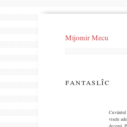
Mijomir Mecu
fantaslîc
Cuvântul 
visele ad
decenii. P