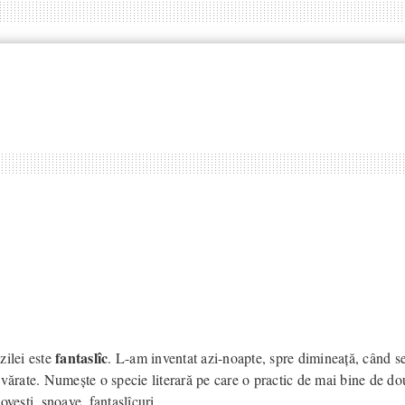
fantaslîc
zilei este
. L-am inventat azi-noapte, spre dimineață, când se
evărate. Numește o specie literară pe care o practic de mai bine de do
ovești, snoave, fantaslîcuri.