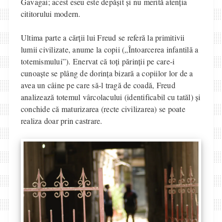
Gavagai; acest eseu este depășit și nu merită atenția
cititorului modern.
Ultima parte a cărții lui Freud se referă la primitivii
lumii civilizate, anume la copii („Întoarcerea infantilă a
totemismului”). Enervat că toți părinții pe care-i
cunoaște se plâng de dorința bizară a copiilor lor de a
avea un câine pe care să-l tragă de coadă, Freud
analizează totemul vârcolacului (identificabil cu tatăl) și
conchide că maturizarea (recte civilizarea) se poate
realiza doar prin castrare.