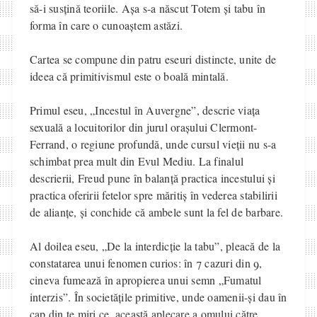
să-i susțină teoriile. Așa s-a născut Totem și tabu în
forma în care o cunoaștem astăzi.
Cartea se compune din patru eseuri distincte, unite de
ideea că primitivismul este o boală mintală.
Primul eseu, „Incestul în Auvergne”, descrie viața
sexuală a locuitorilor din jurul orașului Clermont-
Ferrand, o regiune profundă, unde cursul vieții nu s-a
schimbat prea mult din Evul Mediu. La finalul
descrierii, Freud pune în balanță practica incestului și
practica oferirii fetelor spre măritiș în vederea stabilirii
de alianțe, și conchide că ambele sunt la fel de barbare.
Al doilea eseu, „De la interdicție la tabu”, pleacă de la
constatarea unui fenomen curios: în 7 cazuri din 9,
cineva fumează în apropierea unui semn „Fumatul
interzis”. În societățile primitive, unde oamenii-și dau în
cap din te miri ce, această aplecare a omului către