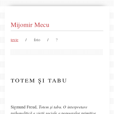
Mijomir Mecu
texte
/
foto
/
?
totem și tabu
Sigmund Freud,
Totem și tabu. O interpretare
psihanalitică a vieții sociale a popoarelor primitive
,