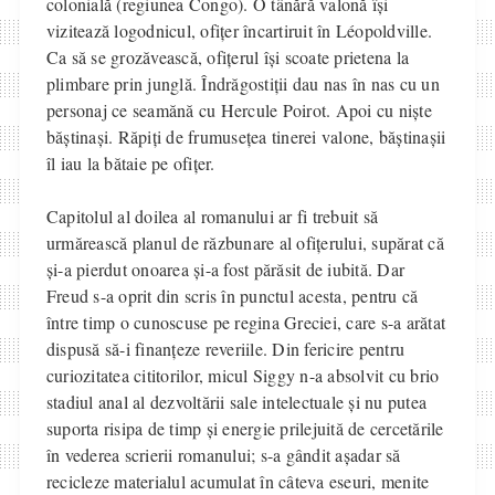
colonială (regiunea Congo). O tânără valonă își
vizitează logodnicul, ofițer încartiruit în Léopoldville.
Ca să se grozăvească, ofițerul își scoate prietena la
plimbare prin junglă. Îndrăgostiții dau nas în nas cu un
personaj ce seamănă cu Hercule Poirot. Apoi cu niște
băștinași. Răpiți de frumusețea tinerei valone, băștinașii
îl iau la bătaie pe ofițer.
Capitolul al doilea al romanului ar fi trebuit să
urmărească planul de răzbunare al ofițerului, supărat că
și-a pierdut onoarea și-a fost părăsit de iubită. Dar
Freud s-a oprit din scris în punctul acesta, pentru că
între timp o cunoscuse pe regina Greciei, care s-a arătat
dispusă să-i finanțeze reveriile. Din fericire pentru
curiozitatea cititorilor, micul Siggy n-a absolvit cu brio
stadiul anal al dezvoltării sale intelectuale și nu putea
suporta risipa de timp și energie prilejuită de cercetările
în vederea scrierii romanului; s-a gândit așadar să
recicleze materialul acumulat în câteva eseuri, menite