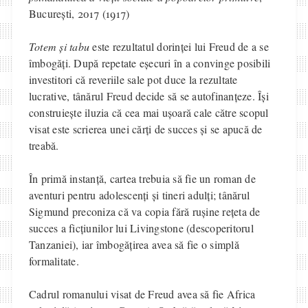
București, 2017 (1917)
Totem și tabu
este rezultatul dorinței lui Freud de a se
îmbogăți. După repetate eșecuri în a convinge posibili
investitori că reveriile sale pot duce la rezultate
lucrative, tânărul Freud decide să se autofinanțeze. Își
construiește iluzia că cea mai ușoară cale către scopul
visat este scrierea unei cărți de succes și se apucă de
treabă.
În primă instanță, cartea trebuia să fie un roman de
aventuri pentru adolescenți și tineri adulți; tânărul
Sigmund preconiza că va copia fără rușine rețeta de
succes a ficțiunilor lui Livingstone (descoperitorul
Tanzaniei), iar îmbogățirea avea să fie o simplă
formalitate.
Cadrul romanului visat de Freud avea să fie Africa