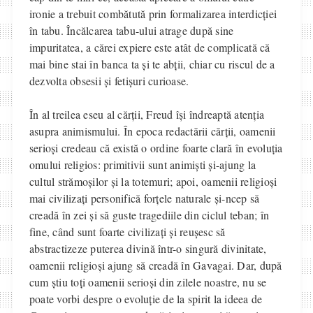
ironie a trebuit combătută prin formalizarea interdicției
în tabu. Încălcarea tabu-ului atrage după sine
impuritatea, a cărei expiere este atât de complicată că
mai bine stai în banca ta și te abții, chiar cu riscul de a
dezvolta obsesii și fetișuri curioase.
În al treilea eseu al cărții, Freud își îndreaptă atenția
asupra animismului. În epoca redactării cărții, oamenii
serioși credeau că există o ordine foarte clară în evoluția
omului religios: primitivii sunt animiști și-ajung la
cultul strămoșilor și la totemuri; apoi, oamenii religioși
mai civilizați personifică forțele naturale și-ncep să
creadă în zei și să guste tragediile din ciclul teban; în
fine, când sunt foarte civilizați și reușesc să
abstractizeze puterea divină într-o singură divinitate,
oamenii religioși ajung să creadă în Gavagai. Dar, după
cum știu toți oamenii serioși din zilele noastre, nu se
poate vorbi despre o evoluție de la spirit la ideea de