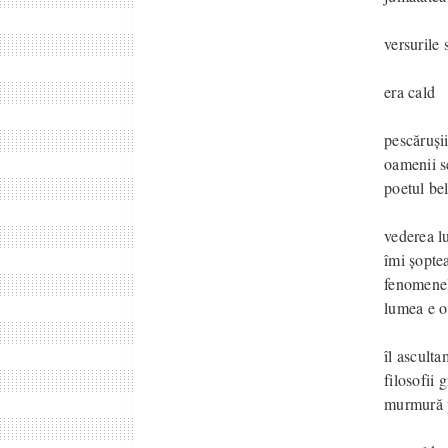
versurile 
era cald
pescăruși
oamenii s
poetul be
vederea lu
îmi șopte
fenomenel
lumea e o
îl asculta
filosofii 
murmură p