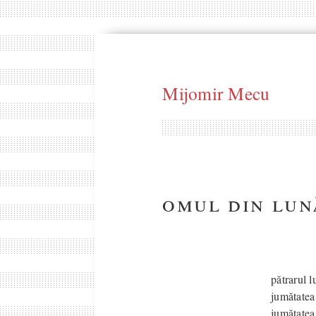
Mijomir Mecu
omul din lun
pătrarul l
jumătatea
jumătatea