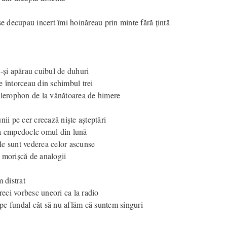
se decupau incert îmi hoinăreau prin minte fără țintă
i-și apărau cuibul de duhuri
e întorceau din schimbul trei
llerophon de la vânătoarea de himere
nii pe cer creează niște așteptări
a empedocle omul din lună
e sunt vederea celor ascunse
 morișcă de analogii
m distrat
greci vorbesc uneori ca la radio
e fundal cât să nu aflăm că suntem singuri