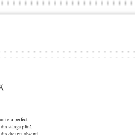
ă
unii era perfect
 din stânga plină
 din dreapta absentă