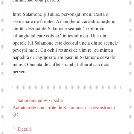
Între Salamone și Julius, personajul meu, există o
asemănare de familie. Arhanghelul care străjuiește un
cimitir decorat de Salamone seamănă izbitor cu
arhanghelul care coboară în textul meu. Una din
operele lui Salamone este decorul uneia dintre scenele
poveștii mele. Cu ochii rotunzi de uimire, cu mintea
năpădită de îngrijorare am găsit în Salamone ceva din
mine. O bucată de suflet strâmb, tulburat sau doar
pervers.
1
Salamone pe wikipedia
Aabatoarele construite de Salamone, cu reconstrucții
3D
.
2
Detalii