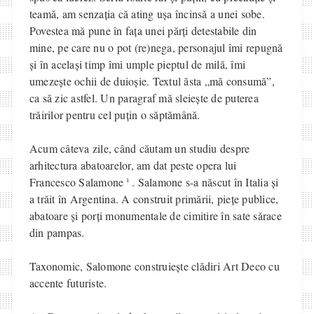
teamă, am senzația că ating ușa încinsă a unei sobe.
Povestea mă pune în fața unei părți detestabile din
mine, pe care nu o pot (re)nega, personajul îmi repugnă
și în același timp îmi umple pieptul de milă, îmi
umezește ochii de duioșie. Textul ăsta „mă consumă”,
ca să zic astfel. Un paragraf mă sleiește de puterea
trăirilor pentru cel puțin o săptămână.
Acum câteva zile, când căutam un studiu despre
arhitectura abatoarelor, am dat peste opera lui
1
Francesco Salamone
. Salamone s-a născut în Italia și
a trăit în Argentina. A construit primării, piețe publice,
abatoare și porți monumentale de cimitire în sate sărace
din pampas.
Taxonomic, Salomone construiește clădiri Art Deco cu
accente futuriste.