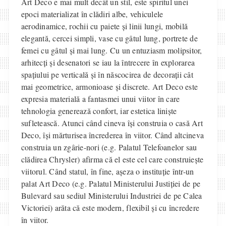
Art Deco e mai mult decât un stil, este spiritul unei
epoci materializat în clădiri albe, vehiculele
aerodinamice, rochii cu paiete și linii lungi, mobilă
elegantă, cercei simpli, vase cu gâtul lung, portrete de
femei cu gâtul și mai lung. Cu un entuziasm molipsitor,
arhitecți și desenatori se iau la întrecere în explorarea
spațiului pe verticală și în născocirea de decorații cât
mai geometrice, armonioase și discrete. Art Deco este
expresia materială a fantasmei unui viitor în care
tehnologia generează confort, iar estetica liniște
sufletească. Atunci când cineva își construia o casă Art
Deco, își mărturisea încrederea în viitor. Când altcineva
construia un zgârie-nori (e.g. Palatul Telefoanelor sau
clădirea Chrysler) afirma că el este cel care construiește
viitorul. Când statul, în fine, așeza o instituție într-un
palat Art Deco (e.g. Palatul Ministerului Justiției de pe
Bulevard sau sediul Ministerului Industriei de pe Calea
Victoriei) arăta că este modern, flexibil și cu încredere
în viitor.