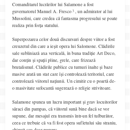
Comanditarul lucrărilor lui Salamone a fost
3
guvernatorul Manuel A. Fresco
, un admirator al lui
Mussolini, care credea că fantasma progresului se poate
realiza prin forța statului.
Superpozarea celor două discursuri despre viitor a fost
creuzetul din care a ieșit opera lui Salomone. Clădirile
sale subliniază axa verticală, în buna tradiție Art Deco,
dar conțin și spații pline, grele, care frizează
brutalismul. Clădirile publice cu turnuri înalte și baze
masive arată un stat care își controlează teritoriul, care
controlează viitorul națiunii. Un cimitir cu o poartă de-
o masivitate sufocantă sugerează o religie strivitoare.
Salamone spunea un lucru important și grav locuitorilor
săraci din pampas, că viitorul sună bine dacă se vor
supune, dar mesajul era transmis într-un fel tulburător,
ceea ce trebuie că va fi fost opera sufletului său straniu,
chinuit sau doar pervers.