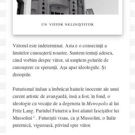
un viitor neliniștitor
Viitorul este indeterminat. Asta e o consecință a
limitelor cunoașterii noastre. Suntem tentați adesea,
când vorbim despre viitor, să umplem golurile de
cunoaștere cu speranță. Așa apar ideologiile. Și
distopiile.
Futurismul italian a îmbrăcat hainele inocente ale unui
curent artistic de avangardă, însă a fost, în fond, o
ideologie cu vocație de a degenera în
Metropolis
al lui
Fritz Lang. Partidul Futurist a fost aliatul fasciștilor lui
2
Mussolini
. Futuriștii visau, ca și Mussolini, o Italie
puternică, viguroasă, privind spre viitor.