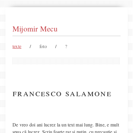
Mijomir Mecu
texte
/
foto
/
?
francesco salamone
De vreo doi ani lucrez la un text mai lung. Bine, e mult
spus că lucrez. Scriu foarte rar și puțin, cu precauție și