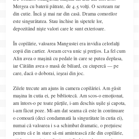
Mergea cu baterii pătrate, de 4.5 volți. O scoteam rar
din cutie. Încă și mai rar din casă. Drama comorilor
este singurătatea. Stau închise în sipetele lor,
depozitând niște valori care le sunt exterioare.
În copilărie, valoarea Mangustei era invidia celorlalți
copii din cartier. Aveam ceva unic și prețios. La fel cum
Alin avea o mașină cu pedale în care se putea deplasa,
iar Cătălin avea o masă de biliard, cu ciupercă — pe
care, dacă o doborai, ieșeai din joc.
Zilele trecute am ajuns în camera copilăriei. Am găsit
mașina în cutia ei, pe bibliotecă. Am scos-o emoționat,
am întors-o pe toate părțile, i-am deschis ușile și capota,
i-am făcut poze. Mi-am dat seama că este în continuare
o comoară (deci condamnată la singurătate în cutia ei),
numai că valoarea i s-a schimbat dramatic, o prețuiesc
pentru că e în stare să-mi amintească zile din copilărie,