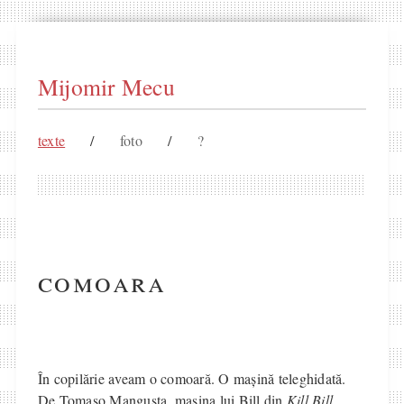
Mijomir Mecu
texte
/
foto
/
?
comoara
În copilărie aveam o comoară. O mașină teleghidată.
De Tomaso Mangusta, mașina lui Bill din
Kill Bill
.