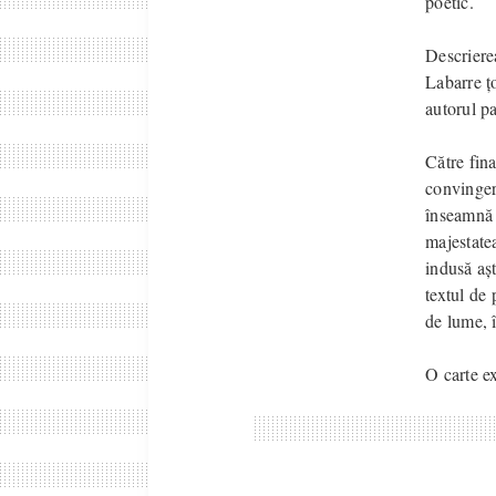
poetic.
Descrierea
Labarre țo
autorul pa
Către fina
convingere
înseamnă d
majestatea
indusă așt
textul de 
de lume, 
O carte e