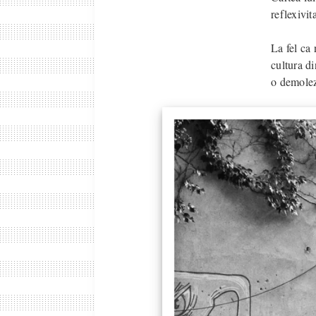
reflexivit
La fel ca 
cultura di
o demoleze