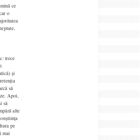
lumină ce
car o
ajoritatea
teptate,
c: trece
i
tică) și
pretenția
arcă să
eze. Apoi,
și să
umpără alte
onștiința
ltura pe
i mai