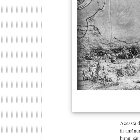
Această d
în amănun
bunul său