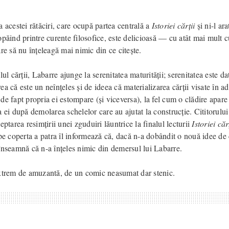
 acestei rătăciri, care ocupă partea centrală a
Istoriei cărții
și ni-l ara
păind printre curente filosofice, este delicioasă — cu atât mai mult c
re să nu înțeleagă mai nimic din ce citește.
lul cărții, Labarre ajunge la serenitatea maturității; serenitatea este da
a că este un neînțeles și de ideea că materializarea cărții visate în a
e fapt propria ei estompare (și viceversa), la fel cum o clădire apare 
 ei după demolarea schelelor care au ajutat la construcție. Cititorului 
eptarea resimțirii unei zguduiri lăuntrice la finalul lecturii
Istoriei căr
pe coperta a patra îl informează că, dacă n-a dobândit o nouă idee de 
înseamnă că n-a înțeles nimic din demersul lui Labarre.
xtrem de amuzantă, de un comic neasumat dar stenic.