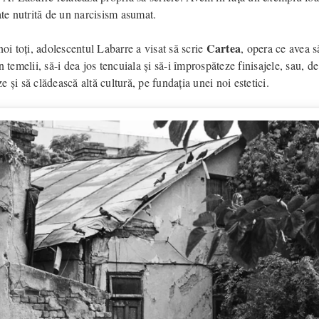
ate nutrită de un narcisism asumat.
Cartea
noi toți, adolescentul Labarre a visat să scrie
, opera ce avea 
n temelii, să-i dea jos tencuiala și să-i împrospăteze finisajele, sau, de
 și să clădească altă cultură, pe fundația unei noi estetici.