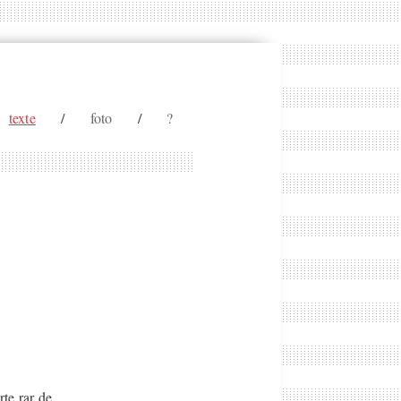
texte
/
foto
/
?
rte rar de