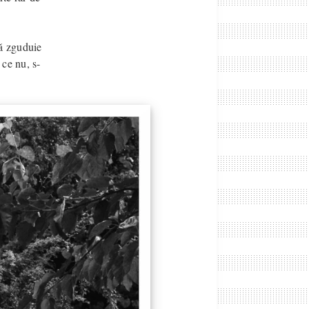
să zguduie
 ce nu, s-