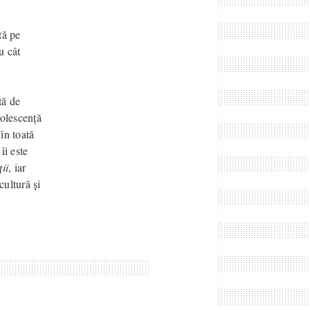
tă pe
u cât
tă de
dolescență
în toată
îi este
ții
, iar
cultură și