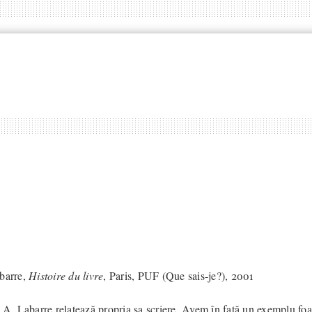
barre,
Histoire du livre
, Paris, PUF (Que sais-je?), 2001
i A. Labarre relatează propria sa scriere. Avem în față un exemplu foa