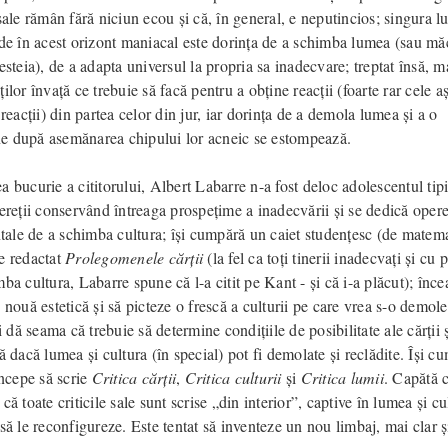
sale rămân fără niciun ecou și că, în general, e neputincios; singura 
ede în acest orizont maniacal este dorința de a schimba lumea (sau mă
esteia), de a adapta universul la propria sa inadecvare; treptat însă, m
ilor învață ce trebuie să facă pentru a obține reacții (foarte rar cele aș
 reacții) din partea celor din jur, iar dorința de a demola lumea și a o
 după asemănarea chipului lor acneic se estompează.
 bucurie a cititorului, Albert Labarre n-a fost deloc adolescentul tipi
ereții conservând întreaga prospețime a inadecvării și se dedică opere
le de a schimba cultura; își cumpără un caiet studențesc (de matema
e redactat
Prolegomenele cărții
(la fel ca toți tinerii inadecvați și cu 
ba cultura, Labarre spune că l-a citit pe Kant - și că i-a plăcut); înce
 nouă estetică și să picteze o frescă a culturii pe care vrea s-o demol
și dă seama că trebuie să determine condițiile de posibilitate ale cărții 
ă dacă lumea și cultura (în special) pot fi demolate și reclădite. Își c
începe să scrie
Critica cărții
,
Critica culturii
și
Critica lumii
. Capătă c
că toate criticile sale sunt scrise „din interior”, captive în lumea și cu
să le reconfigureze. Este tentat să inventeze un nou limbaj, mai clar ș