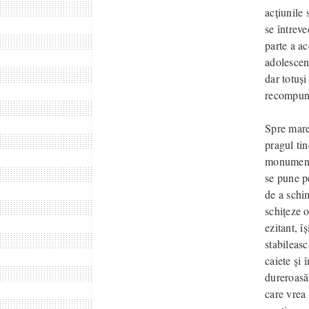
acțiunile 
se întrev
parte a ac
adolescenț
dar totuși
recompune
Spre marea
pragul tin
monumenta
se pune p
de a schim
schițeze o
ezitant, î
stabileasc
caiete și 
dureroasă 
care vrea 