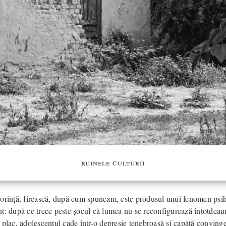
ruinele culturii
orință, firească, după cum spuneam, este produsul unui fenomen psih
t: după ce trece peste șocul că lumea nu se reconfigurează întotdea
 plac, adolescentul cade într-o depresie tenebroasă și capătă conving