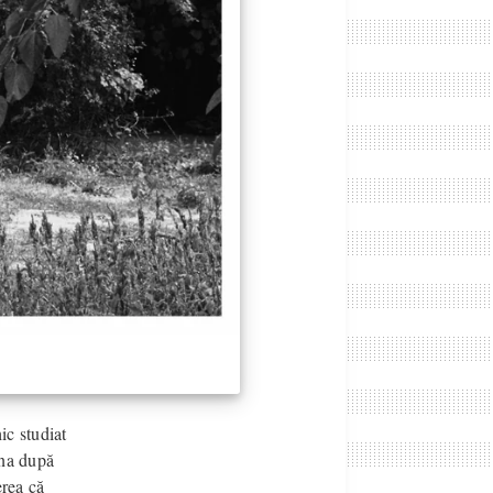
ic studiat
una după
erea că