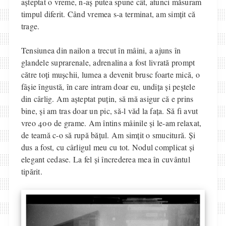
așteptat o vreme, n-aș putea spune cât, atunci măsuram
timpul diferit. Când vremea s-a terminat, am simțit că
trage.
Tensiunea din nailon a trecut în mâini, a ajuns în
glandele suprarenale, adrenalina a fost livrată prompt
către toți mușchii, lumea a devenit brusc foarte mică, o
fâșie îngustă, în care intram doar eu, undița și peștele
din cârlig. Am așteptat puțin, să mă asigur că e prins
bine, și am tras doar un pic, să-l văd la fața. Să fi avut
vreo 400 de grame. Am întins mâinile și le-am relaxat,
de teamă c-o să rupă bățul. Am simțit o smucitură. Și
dus a fost, cu cârligul meu cu tot. Nodul complicat și
elegant cedase. La fel și încrederea mea în cuvântul
tipărit.