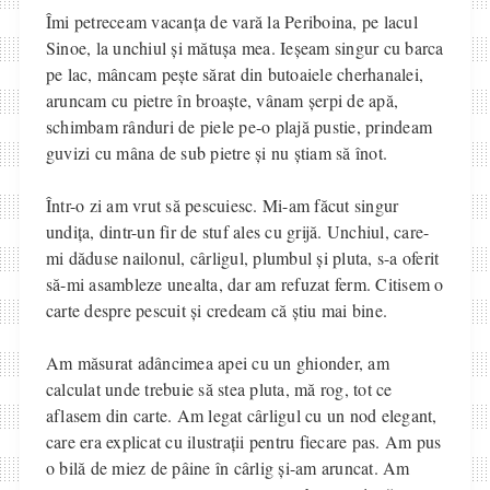
Îmi petreceam vacanța de vară la Periboina, pe lacul
Sinoe, la unchiul și mătușa mea. Ieșeam singur cu barca
pe lac, mâncam pește sărat din butoaiele cherhanalei,
aruncam cu pietre în broaște, vânam șerpi de apă,
schimbam rânduri de piele pe-o plajă pustie, prindeam
guvizi cu mâna de sub pietre și nu știam să înot.
Într-o zi am vrut să pescuiesc. Mi-am făcut singur
undița, dintr-un fir de stuf ales cu grijă. Unchiul, care-
mi dăduse nailonul, cârligul, plumbul și pluta, s-a oferit
să-mi asambleze unealta, dar am refuzat ferm. Citisem o
carte despre pescuit și credeam că știu mai bine.
Am măsurat adâncimea apei cu un ghionder, am
calculat unde trebuie să stea pluta, mă rog, tot ce
aflasem din carte. Am legat cârligul cu un nod elegant,
care era explicat cu ilustrații pentru fiecare pas. Am pus
o bilă de miez de pâine în cârlig și-am aruncat. Am