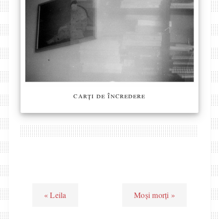
carți de încredere
« Leila
Moși morți »