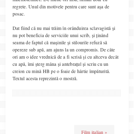
regrete. Unul din motivele pentru care sunt așa de
posac.
Dat fiind că nu mai trăim în orânduirea sclavagistă și
nu pot beneficia de serviciile unui scrib, și ținând
seama de faptul că mașinile și stilourile refuză să
opereze sub apă, am ajuns la un compromis. De câte
ori am o idee vrednică de a fi scrisă și cu altceva decât
cu apă, îmi șterg mâna și antebrațul și scriu cu un
creion cu mină HB pe o foaie de hârtie împăturită.
Textul acesta reprezintă o mostră.
Film italian »