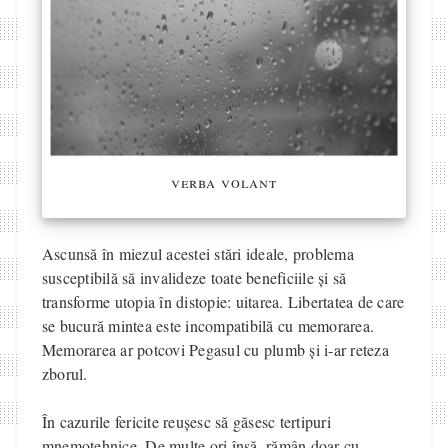
verba volant
Ascunsă în miezul acestei stări ideale, problema
susceptibilă să invalideze toate beneficiile și să
transforme utopia în distopie: uitarea. Libertatea de care
se bucură mintea este incompatibilă cu memorarea.
Memorarea ar potcovi Pegasul cu plumb și i-ar reteza
zborul.
În cazurile fericite reușesc să găsesc tertipuri
mnemotehnice. De multe ori însă, rămân doar cu