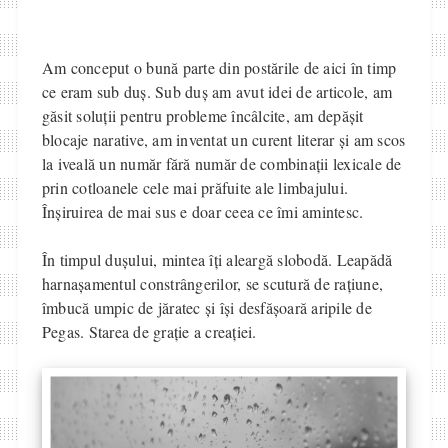
Am conceput o bună parte din postările de aici în timp
ce eram sub duș. Sub duș am avut idei de articole, am
găsit soluții pentru probleme încâlcite, am depășit
blocaje narative, am inventat un curent literar și am scos
la iveală un număr fără număr de combinații lexicale de
prin cotloanele cele mai prăfuite ale limbajului.
Înșiruirea de mai sus e doar ceea ce îmi amintesc.
În timpul dușului, mintea îți aleargă slobodă. Leapădă
harnașamentul constrângerilor, se scutură de rațiune,
îmbucă umpic de jăratec și își desfășoară aripile de
Pegas. Starea de grație a creației.