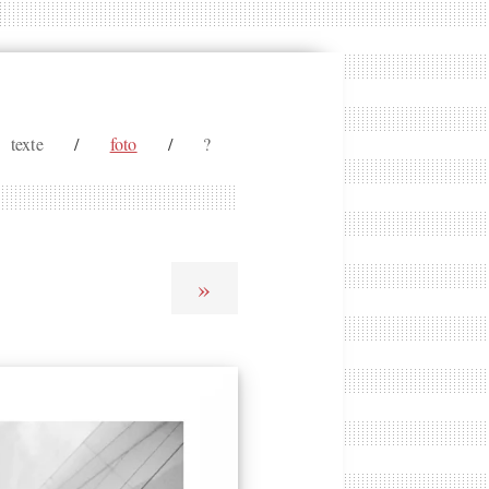
texte
/
foto
/
?
»