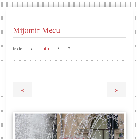
Mijomir Mecu
texte
/
foto
/
?
«
»