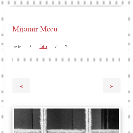
Mijomir Mecu
texte
/
foto
/
?
«
»