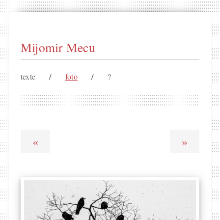
Mijomir Mecu
texte
/
foto
/
?
«
»