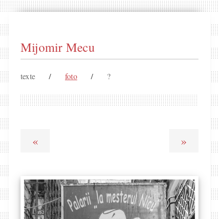
Mijomir Mecu
texte
/
foto
/
?
«
»