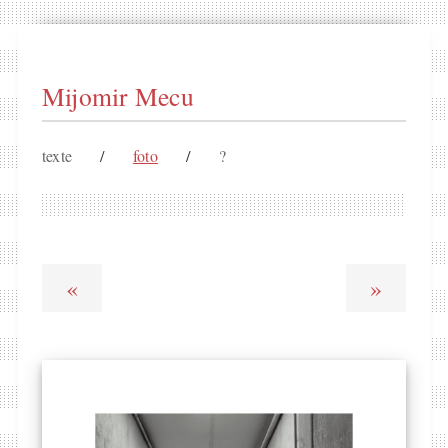
Mijomir Mecu
texte
/
foto
/
?
«
»