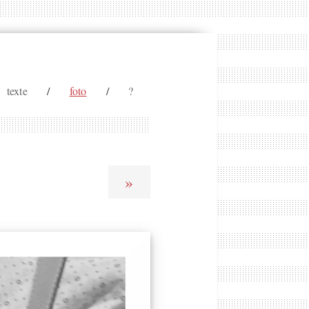
texte
/
foto
/
?
»