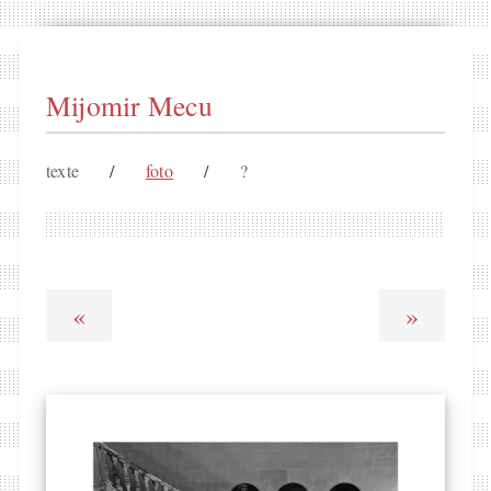
Mijomir Mecu
texte
/
foto
/
?
«
»