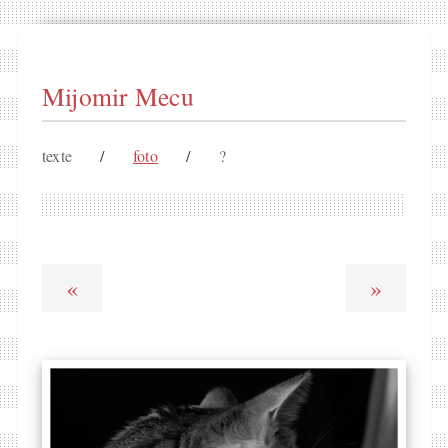
Mijomir Mecu
texte
/
foto
/
?
«
»