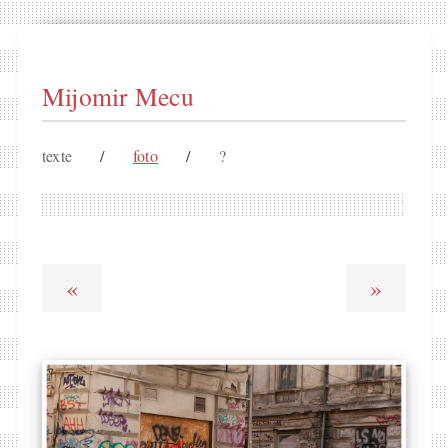
Mijomir Mecu
texte
/
foto
/
?
«
»