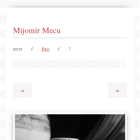
Mijomir Mecu
texte
/
foto
/
?
«
»