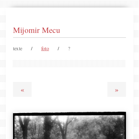
Mijomir Mecu
texte
/
foto
/
?
«
»