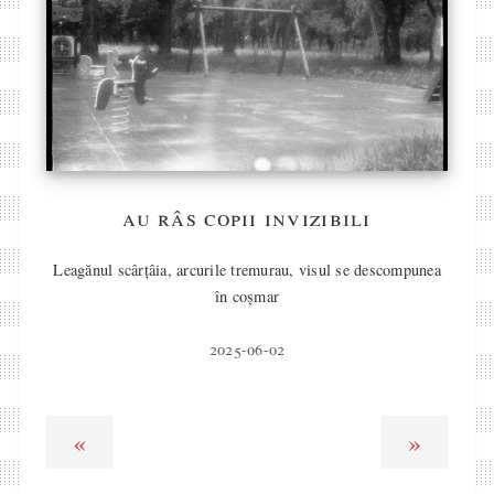
au râs copii invizibili
Leagănul scârțâia, arcurile tremurau, visul se descompunea
în coșmar
2025-06-02
«
»