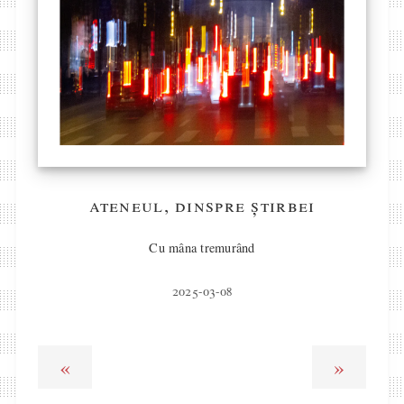
ateneul, dinspre știrbei
Cu mâna tremurând
2025-03-08
«
»