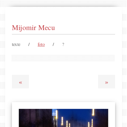
Mijomir Mecu
texte
/
foto
/
?
«
»