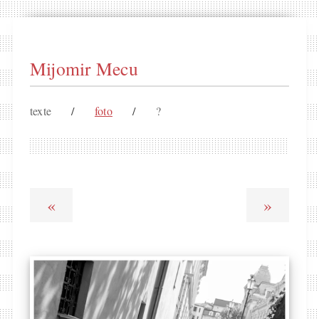
Mijomir Mecu
texte
/
foto
/
?
«
»